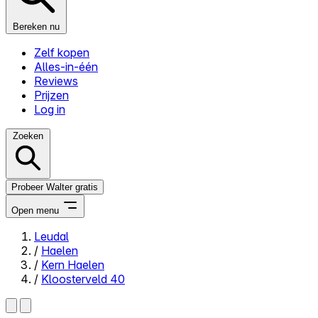
Bereken nu
Zelf kopen
Alles-in-één
Reviews
Prijzen
Log in
Zoeken
Probeer Walter gratis
Open menu
Leudal
/
Haelen
Close menu
/
Kern Haelen
/
Kloosterveld 40