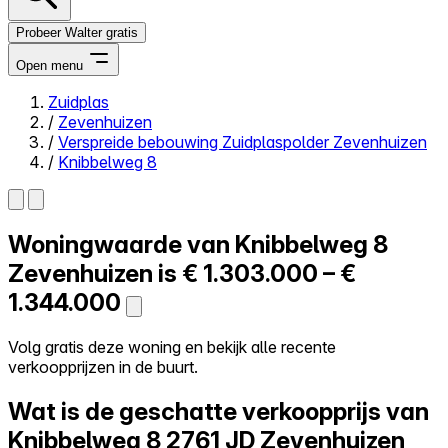
Probeer Walter gratis
Open menu
Zuidplas
/
Zevenhuizen
Close menu
/
Verspreide bebouwing Zuidplaspolder Zevenhuizen
/
Knibbelweg 8
Woningwaarde van
Knibbelweg 8
Zelf kopen
Alles-in-één
Zevenhuizen is
€ 1.303.000 – €
Reviews
1.344.000
Prijzen
Log in
Volg gratis deze woning en bekijk alle recente
Probeer Walter gratis
verkoopprijzen in de buurt.
Wat is de geschatte verkoopprijs van
Knibbelweg 8
2761 JD Zevenhuizen