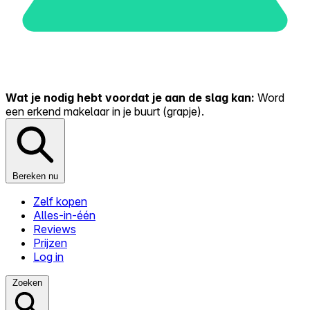
Wat je nodig hebt voordat je aan de slag kan:
Word
een erkend makelaar in je buurt (grapje).
Bereken nu
Zelf kopen
Alles-in-één
Reviews
Prijzen
Log in
Zoeken