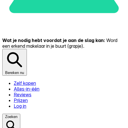
Wat je nodig hebt voordat je aan de slag kan:
Word
een erkend makelaar in je buurt (grapje).
Bereken nu
Zelf kopen
Alles-in-één
Reviews
Prijzen
Log in
Zoeken