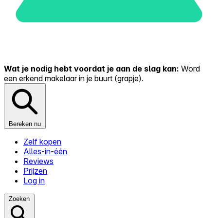
Wat je nodig hebt voordat je aan de slag kan:
Word
een erkend makelaar in je buurt (grapje).
Bereken nu
Zelf kopen
Alles-in-één
Reviews
Prijzen
Log in
Zoeken