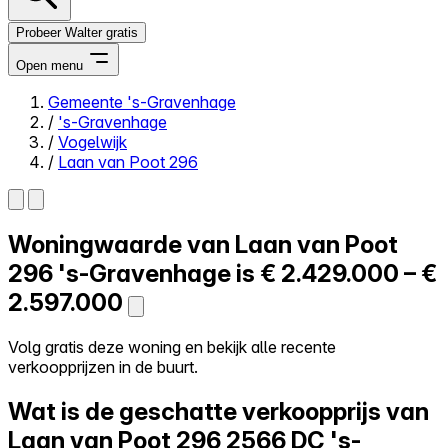
Probeer Walter gratis
Open menu
Gemeente 's-Gravenhage
/
's-Gravenhage
Close menu
/
Vogelwijk
/
Laan van Poot 296
Woningwaarde van
Laan van Poot
Zelf kopen
Alles-in-één
296
's-Gravenhage is
€ 2.429.000 – €
Reviews
2.597.000
Prijzen
Log in
Volg gratis deze woning en bekijk alle recente
Probeer Walter gratis
verkoopprijzen in de buurt.
Wat is de geschatte verkoopprijs van
Laan van Poot 296
2566 DC 's-