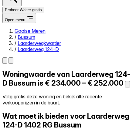
Probeer Walter gratis
Open menu
Gooise Meren
/
Bussum
Close menu
/
Laarderwegkwartier
/
Laarderweg 124-D
Woningwaarde van
Laarderweg 124-
Zelf kopen
Alles-in-één
D
Bussum is
€ 234.000 – € 252.000
Reviews
Prijzen
Volg gratis deze woning en bekijk alle recente
verkoopprijzen in de buurt.
Log in
Probeer Walter gratis
Wat moet ik bieden voor Laarderweg
124-D
1402 RG Bussum