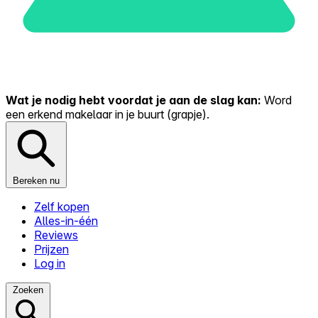
Wat je nodig hebt voordat je aan de slag kan:
Word
een erkend makelaar in je buurt (grapje).
Bereken nu
Zelf kopen
Alles-in-één
Reviews
Prijzen
Log in
Zoeken