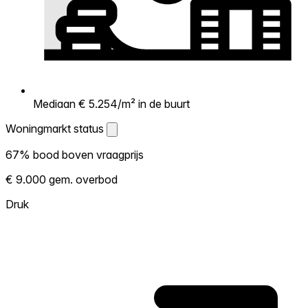
Mediaan € 5.254/m² in de buurt
Woningmarkt status
Woningmarkt status
67% bood boven vraagprijs
Laat zien hoe competitief de markt hier is.
€ 9.000 gem. overbod
Hoe meer woningen boven vraagprijs
verkopen, hoe heter. Heet? Verwacht
Druk
concurrentie en overweeg boven vraagprijs
te bieden. Koud? Meer ruimte om te
onderhandelen. Gebaseerd op 21
transacties in de afgelopen 12 maanden in
deze buurt.