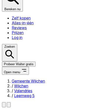
Bereken nu
Zelf kopen
Alles-in-één
Reviews
Prijzen
Log in
Zoeken
Probeer Walter gratis
Open menu
Gemeente Wijchen
/
Wijchen
Close menu
/
Valendries
/
Leemweg 5