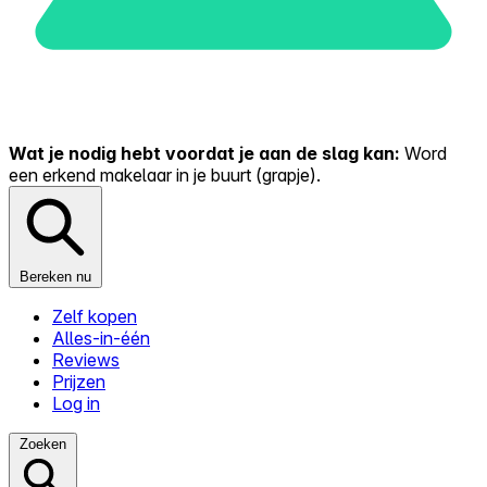
Wat je nodig hebt voordat je aan de slag kan:
Word
een erkend makelaar in je buurt (grapje).
Bereken nu
Zelf kopen
Alles-in-één
Reviews
Prijzen
Log in
Zoeken