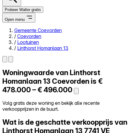
Probeer Walter gratis
Open menu
Gemeente Coevorden
/
Coevorden
Close menu
/
Lootuinen
/
Linthorst Homanlaan 13
Woningwaarde van
Linthorst
Zelf kopen
Alles-in-één
Homanlaan 13
Coevorden is
€
Reviews
478.000 – € 496.000
Prijzen
Log in
Volg gratis deze woning en bekijk alle recente
Probeer Walter gratis
verkoopprijzen in de buurt.
Wat is de geschatte verkoopprijs van
Linthorst Homanlaan 13
7741 VE