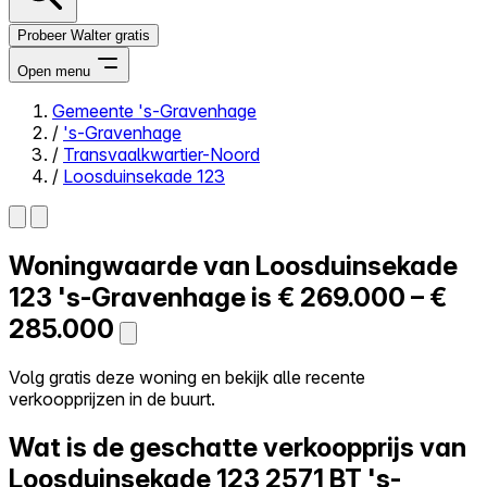
Probeer Walter gratis
Open menu
Gemeente 's-Gravenhage
/
's-Gravenhage
Close menu
/
Transvaalkwartier-Noord
/
Loosduinsekade 123
Woningwaarde van
Loosduinsekade
Zelf kopen
Alles-in-één
123
's-Gravenhage is
€ 269.000 – €
Reviews
285.000
Prijzen
Log in
Volg gratis deze woning en bekijk alle recente
Probeer Walter gratis
verkoopprijzen in de buurt.
Wat is de geschatte verkoopprijs van
Loosduinsekade 123
2571 BT 's-