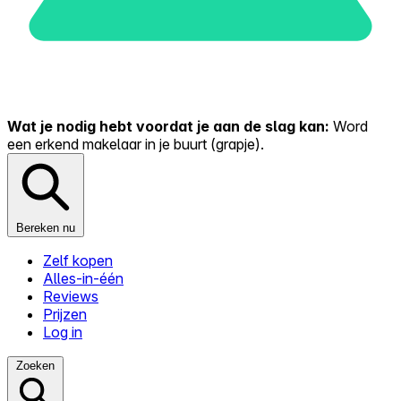
Wat je nodig hebt voordat je aan de slag kan:
Word
een erkend makelaar in je buurt (grapje).
Bereken nu
Zelf kopen
Alles-in-één
Reviews
Prijzen
Log in
Zoeken