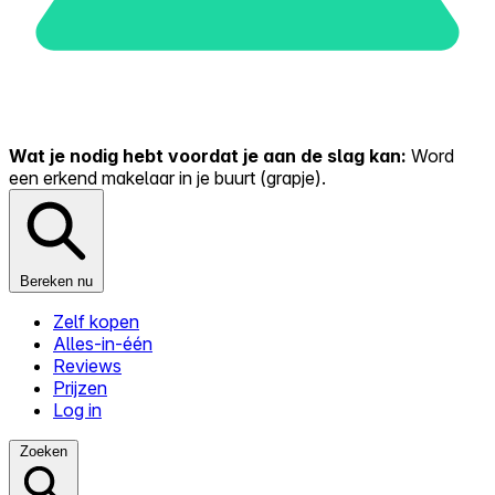
Wat je nodig hebt voordat je aan de slag kan:
Word
een erkend makelaar in je buurt (grapje).
Bereken nu
Zelf kopen
Alles-in-één
Reviews
Prijzen
Log in
Zoeken