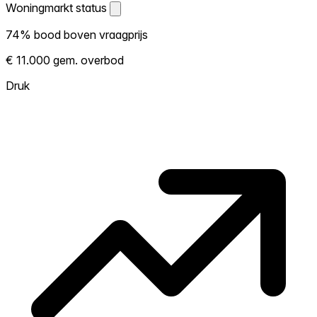
Woningmarkt status
Woningmarkt status
74% bood boven vraagprijs
Laat zien hoe competitief de markt hier is.
€ 11.000 gem. overbod
Hoe meer woningen boven vraagprijs
verkopen, hoe heter. Heet? Verwacht
Druk
concurrentie en overweeg boven vraagprijs
te bieden. Koud? Meer ruimte om te
onderhandelen. Gebaseerd op 125
transacties in de afgelopen 12 maanden in
deze buurt.