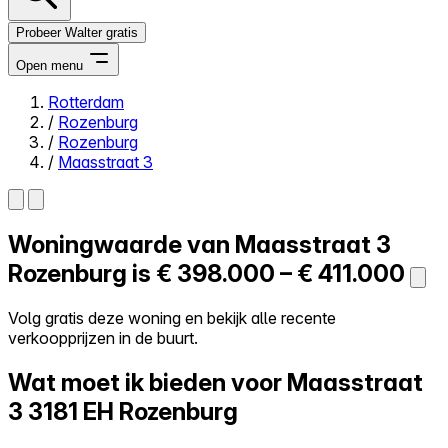
Probeer Walter gratis
Open menu
Rotterdam
/
Rozenburg
Close menu
/
Rozenburg
/
Maasstraat 3
Woningwaarde van
Maasstraat 3
Zelf kopen
Alles-in-één
Rozenburg is
€ 398.000 – € 411.000
Reviews
Prijzen
Volg gratis deze woning en bekijk alle recente
verkoopprijzen in de buurt.
Log in
Probeer Walter gratis
Wat moet ik bieden voor Maasstraat
3
3181 EH Rozenburg