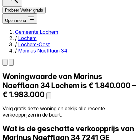
Probeer Walter gratis
Open menu
Gemeente Lochem
/
Lochem
Close menu
/
Lochem-Oost
/
Marinus Naefflaan 34
Woningwaarde van
Marinus
Zelf kopen
Alles-in-één
Naefflaan 34
Lochem is
€ 1.840.000 –
Reviews
€ 1.983.000
Prijzen
Log in
Volg gratis deze woning en bekijk alle recente
Probeer Walter gratis
verkoopprijzen in de buurt.
Wat is de geschatte verkoopprijs van
Marinus Naefflaan 34
7241 GE