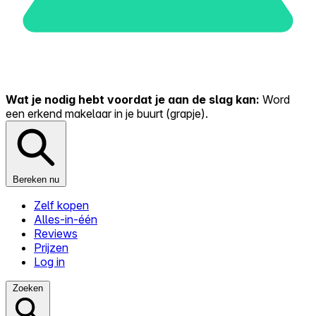
Wat je nodig hebt voordat je aan de slag kan:
Word
een erkend makelaar in je buurt (grapje).
Bereken nu
Zelf kopen
Alles-in-één
Reviews
Prijzen
Log in
Zoeken