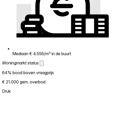
Mediaan € 4.556/m² in de buurt
Woningmarkt status
Woningmarkt status
64% bood boven vraagprijs
Laat zien hoe competitief de markt hier is.
€ 21.000 gem. overbod
Hoe meer woningen boven vraagprijs
verkopen, hoe heter. Heet? Verwacht
Druk
concurrentie en overweeg boven vraagprijs
te bieden. Koud? Meer ruimte om te
onderhandelen. Gebaseerd op 36
transacties in de afgelopen 12 maanden in
deze buurt.