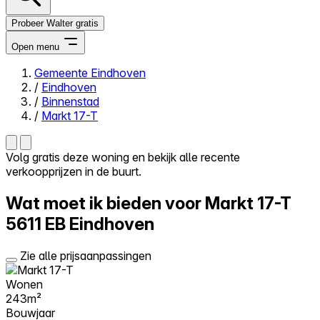
Probeer Walter gratis
Open menu
Gemeente Eindhoven
/
Eindhoven
Close menu
/
Binnenstad
/
Markt 17-T
Volg gratis deze woning en bekijk alle recente
verkoopprijzen in de buurt.
Zelf kopen
Alles-in-één
Wat moet ik bieden voor Markt 17-T
Reviews
Prijzen
5611 EB Eindhoven
Log in
Zie alle prijsaanpassingen
Probeer Walter gratis
Wonen
243m²
Bouwjaar