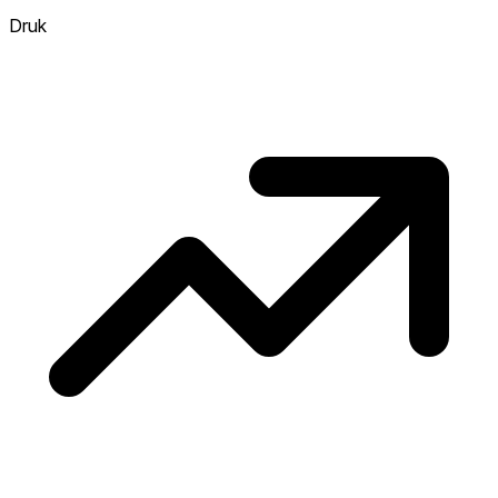
verkopen, hoe heter. Heet? Verwacht
Druk
concurrentie en overweeg boven vraagprijs
te bieden. Koud? Meer ruimte om te
onderhandelen. Gebaseerd op 53
transacties in de afgelopen 12 maanden in
deze buurt.