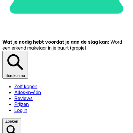
Wat je nodig hebt voordat je aan de slag kan:
Word
een erkend makelaar in je buurt (grapje).
Bereken nu
Zelf kopen
Alles-in-één
Reviews
Prijzen
Log in
Zoeken