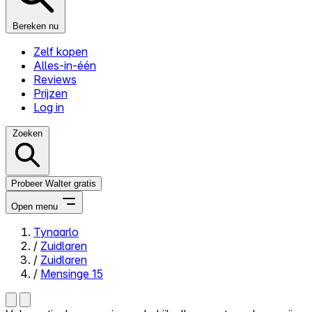
Bereken nu
Zelf kopen
Alles-in-één
Reviews
Prijzen
Log in
Zoeken
Probeer Walter gratis
Open menu
Tynaarlo
/
Zuidlaren
Close menu
/
Zuidlaren
/
Mensinge 15