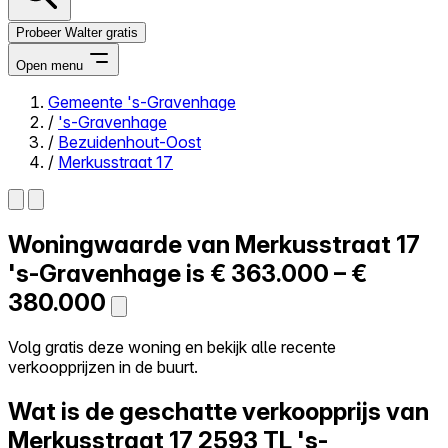
Probeer Walter gratis
Open menu
Gemeente 's-Gravenhage
/
's-Gravenhage
Close menu
/
Bezuidenhout-Oost
/
Merkusstraat 17
Woningwaarde van
Merkusstraat 17
Zelf kopen
Alles-in-één
's-Gravenhage is
€ 363.000 – €
Reviews
380.000
Prijzen
Log in
Volg gratis deze woning en bekijk alle recente
Probeer Walter gratis
verkoopprijzen in de buurt.
Wat is de geschatte verkoopprijs van
Merkusstraat 17
2593 TL 's-