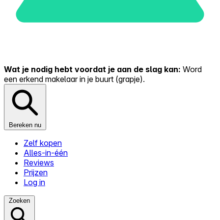
Wat je nodig hebt voordat je aan de slag kan:
Word
een erkend makelaar in je buurt (grapje).
Bereken nu
Zelf kopen
Alles-in-één
Reviews
Prijzen
Log in
Zoeken