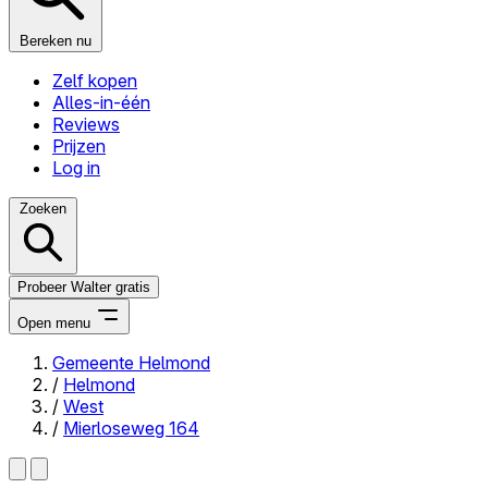
Bereken nu
Zelf kopen
Alles-in-één
Reviews
Prijzen
Log in
Zoeken
Probeer Walter gratis
Open menu
Gemeente Helmond
/
Helmond
Close menu
/
West
/
Mierloseweg 164