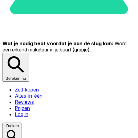
Wat je nodig hebt voordat je aan de slag kan:
Word
een erkend makelaar in je buurt (grapje).
Bereken nu
Zelf kopen
Alles-in-één
Reviews
Prijzen
Log in
Zoeken