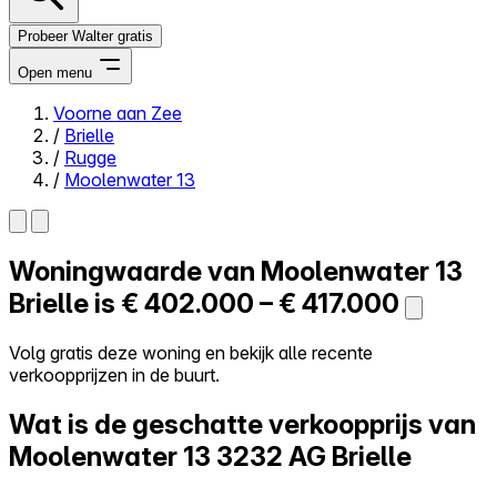
Probeer Walter gratis
Open menu
Voorne aan Zee
/
Brielle
Close menu
/
Rugge
/
Moolenwater 13
Woningwaarde van
Moolenwater 13
Zelf kopen
Alles-in-één
Brielle is
€ 402.000 – € 417.000
Reviews
Prijzen
Volg gratis deze woning en bekijk alle recente
verkoopprijzen in de buurt.
Log in
Probeer Walter gratis
Wat is de geschatte verkoopprijs van
Moolenwater 13
3232 AG Brielle