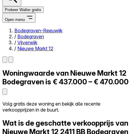
Probeer Walter gratis
Open menu
Bodegraven-Reeuwijk
/
Bodegraven
Close menu
/
Vijverwijk
/
Nieuwe Markt 12
Woningwaarde van
Nieuwe Markt 12
Zelf kopen
Alles-in-één
Bodegraven is
€ 437.000 – € 470.000
Reviews
Prijzen
Log in
Volg gratis deze woning en bekijk alle recente
Probeer Walter gratis
verkoopprijzen in de buurt.
Wat is de geschatte verkoopprijs van
Nieuwe Markt 12
2411 BB Bodegraven