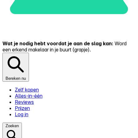
Wat je nodig hebt voordat je aan de slag kan:
Word
een erkend makelaar in je buurt (grapje).
Bereken nu
Zelf kopen
Alles-in-één
Reviews
Prijzen
Log in
Zoeken