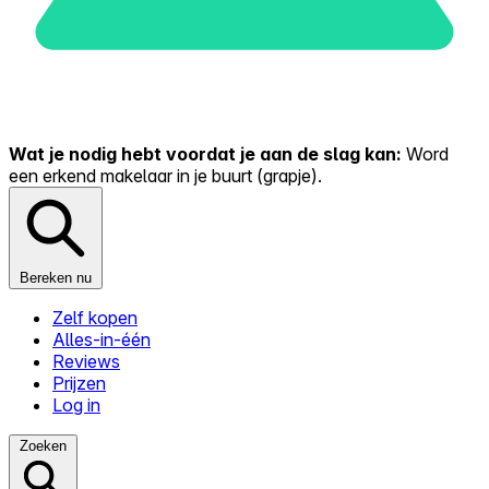
Wat je nodig hebt voordat je aan de slag kan:
Word
een erkend makelaar in je buurt (grapje).
Bereken nu
Zelf kopen
Alles-in-één
Reviews
Prijzen
Log in
Zoeken