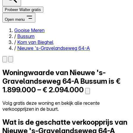
Probeer Walter gratis
Open menu
Gooise Meren
/
Bussum
Close menu
/
Kom van Bieghel
/
Nieuwe 's-Gravelandseweg 64-A
Woningwaarde van
Nieuwe 's-
Zelf kopen
Alles-in-één
Gravelandseweg 64-A
Bussum is
€
Reviews
1.899.000 – € 2.094.000
Prijzen
Log in
Volg gratis deze woning en bekijk alle recente
Probeer Walter gratis
verkoopprijzen in de buurt.
Wat is de geschatte verkoopprijs van
Nieuwe 's-Gravelandseweg 64-A