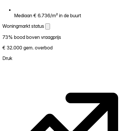
Mediaan € 6.736/m² in de buurt
Woningmarkt status
Woningmarkt status
73% bood boven vraagprijs
Laat zien hoe competitief de markt hier is.
€ 32.000 gem. overbod
Hoe meer woningen boven vraagprijs
verkopen, hoe heter. Heet? Verwacht
Druk
concurrentie en overweeg boven vraagprijs
te bieden. Koud? Meer ruimte om te
onderhandelen. Gebaseerd op 15
transacties in de afgelopen 12 maanden in
deze buurt.