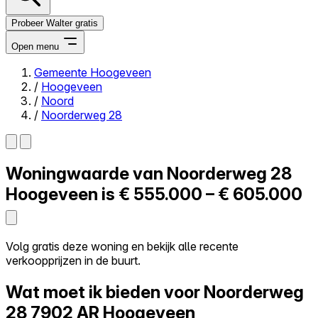
Probeer Walter gratis
Open menu
Gemeente Hoogeveen
/
Hoogeveen
Close menu
/
Noord
/
Noorderweg 28
Woningwaarde van
Noorderweg 28
Zelf kopen
Alles-in-één
Hoogeveen is
€ 555.000 – € 605.000
Reviews
Prijzen
Log in
Volg gratis deze woning en bekijk alle recente
Probeer Walter gratis
verkoopprijzen in de buurt.
Wat moet ik bieden voor Noorderweg
28
7902 AR Hoogeveen