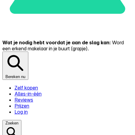
Wat je nodig hebt voordat je aan de slag kan:
Word
een erkend makelaar in je buurt (grapje).
Bereken nu
Zelf kopen
Alles-in-één
Reviews
Prijzen
Log in
Zoeken