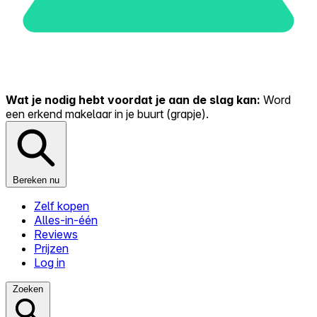
Wat je nodig hebt voordat je aan de slag kan:
Word
een erkend makelaar in je buurt (grapje).
Bereken nu
Zelf kopen
Alles-in-één
Reviews
Prijzen
Log in
Zoeken