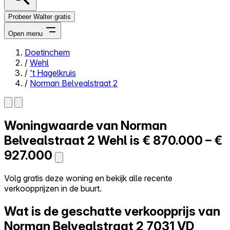
Probeer Walter gratis
Open menu
Doetinchem
/
Wehl
Close menu
/
't Hagelkruis
/
Norman Belvealstraat 2
Woningwaarde van
Norman
Zelf kopen
Alles-in-één
Belvealstraat 2
Wehl is
€ 870.000 – €
Reviews
927.000
Prijzen
Log in
Volg gratis deze woning en bekijk alle recente
Probeer Walter gratis
verkoopprijzen in de buurt.
Wat is de geschatte verkoopprijs van
Norman Belvealstraat 2
7031 VD