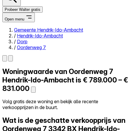
Probeer Walter gratis
Open menu
Gemeente Hendrik-Ido-Ambacht
/
Hendrik-Ido-Ambacht
Close menu
/
Dorp
/
Oordenweg 7
Woningwaarde van
Oordenweg 7
Zelf kopen
Alles-in-één
Hendrik-Ido-Ambacht is
€ 789.000 – €
Reviews
831.000
Prijzen
Log in
Volg gratis deze woning en bekijk alle recente
Probeer Walter gratis
verkoopprijzen in de buurt.
Wat is de geschatte verkoopprijs van
Oordenweg 7
3342 BX Hendrik-Ido-