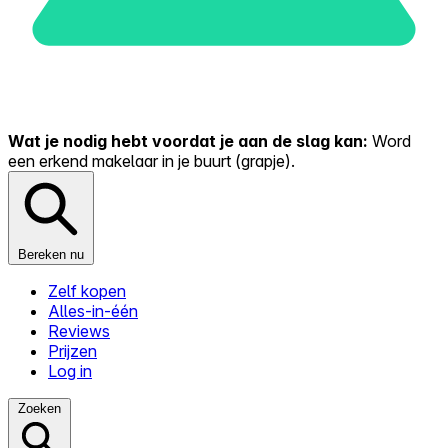
Wat je nodig hebt voordat je aan de slag kan:
Word
een erkend makelaar in je buurt (grapje).
Bereken nu
Zelf kopen
Alles-in-één
Reviews
Prijzen
Log in
Zoeken