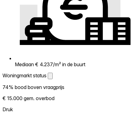
Mediaan € 4.237/m² in de buurt
Woningmarkt status
Woningmarkt status
74% bood boven vraagprijs
Laat zien hoe competitief de markt hier is.
€ 15.000 gem. overbod
Hoe meer woningen boven vraagprijs
verkopen, hoe heter. Heet? Verwacht
Druk
concurrentie en overweeg boven vraagprijs
te bieden. Koud? Meer ruimte om te
onderhandelen. Gebaseerd op 43
transacties in de afgelopen 12 maanden in
deze buurt.