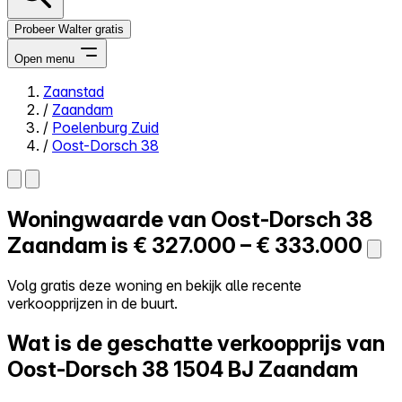
Probeer Walter gratis
Open menu
Zaanstad
/
Zaandam
Close menu
/
Poelenburg Zuid
/
Oost-Dorsch 38
Woningwaarde van
Oost-Dorsch 38
Zelf kopen
Alles-in-één
Zaandam is
€ 327.000 – € 333.000
Reviews
Prijzen
Volg gratis deze woning en bekijk alle recente
verkoopprijzen in de buurt.
Log in
Probeer Walter gratis
Wat is de geschatte verkoopprijs van
Oost-Dorsch 38
1504 BJ Zaandam