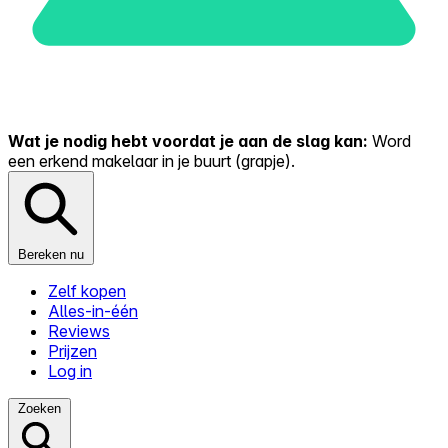
Wat je nodig hebt voordat je aan de slag kan:
Word
een erkend makelaar in je buurt (grapje).
Bereken nu
Zelf kopen
Alles-in-één
Reviews
Prijzen
Log in
Zoeken