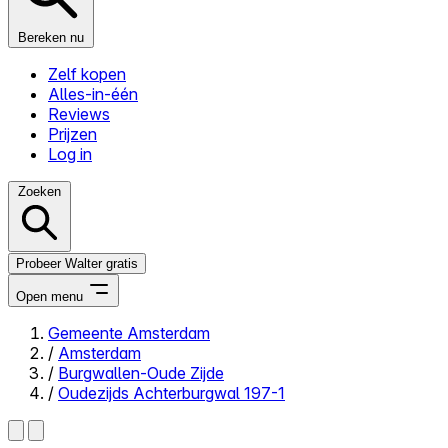
Bereken nu
Zelf kopen
Alles-in-één
Reviews
Prijzen
Log in
Zoeken
Probeer Walter gratis
Open menu
Gemeente Amsterdam
/
Amsterdam
Close menu
/
Burgwallen-Oude Zijde
/
Oudezijds Achterburgwal 197-1