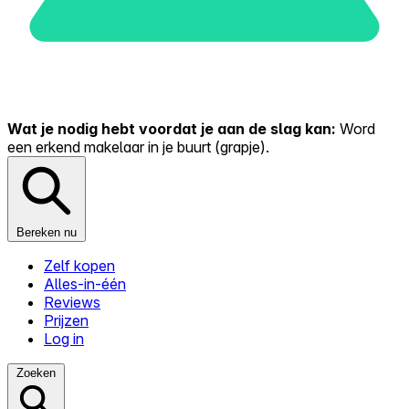
Wat je nodig hebt voordat je aan de slag kan:
Word
een erkend makelaar in je buurt (grapje).
Bereken nu
Zelf kopen
Alles-in-één
Reviews
Prijzen
Log in
Zoeken