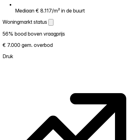
Mediaan € 8.117/m² in de buurt
Woningmarkt status
Woningmarkt status
56% bood boven vraagprijs
Laat zien hoe competitief de markt hier is.
€ 7.000 gem. overbod
Hoe meer woningen boven vraagprijs
verkopen, hoe heter. Heet? Verwacht
Druk
concurrentie en overweeg boven vraagprijs
te bieden. Koud? Meer ruimte om te
onderhandelen. Gebaseerd op 43
transacties in de afgelopen 12 maanden in
deze buurt.