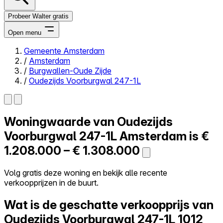
Probeer Walter gratis
Open menu
Gemeente Amsterdam
/
Amsterdam
Close menu
/
Burgwallen-Oude Zijde
/
Oudezijds Voorburgwal 247-1L
Woningwaarde van
Oudezijds
Zelf kopen
Alles-in-één
Voorburgwal 247-1L
Amsterdam is
€
Reviews
1.208.000 – € 1.308.000
Prijzen
Log in
Volg gratis deze woning en bekijk alle recente
Probeer Walter gratis
verkoopprijzen in de buurt.
Wat is de geschatte verkoopprijs van
Oudezijds Voorburgwal 247-1L
1012