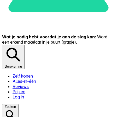
Wat je nodig hebt voordat je aan de slag kan:
Word
een erkend makelaar in je buurt (grapje).
Bereken nu
Zelf kopen
Alles-in-één
Reviews
Prijzen
Log in
Zoeken