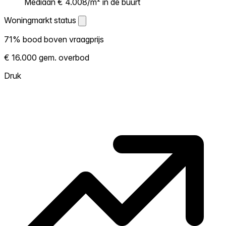
Mediaan € 4.008/m² in de buurt
Woningmarkt status
Woningmarkt status
71% bood boven vraagprijs
Laat zien hoe competitief de markt hier is.
€ 16.000 gem. overbod
Hoe meer woningen boven vraagprijs
verkopen, hoe heter. Heet? Verwacht
Druk
concurrentie en overweeg boven vraagprijs
te bieden. Koud? Meer ruimte om te
onderhandelen. Gebaseerd op 102
transacties in de afgelopen 12 maanden in
deze buurt.