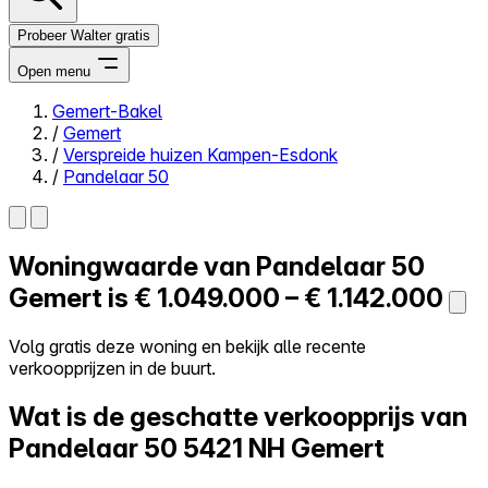
Probeer Walter gratis
Open menu
Gemert-Bakel
/
Gemert
Close menu
/
Verspreide huizen Kampen-Esdonk
/
Pandelaar 50
Woningwaarde van
Pandelaar 50
Zelf kopen
Alles-in-één
Gemert is
€ 1.049.000 – € 1.142.000
Reviews
Prijzen
Volg gratis deze woning en bekijk alle recente
verkoopprijzen in de buurt.
Log in
Probeer Walter gratis
Wat is de geschatte verkoopprijs van
Pandelaar 50
5421 NH Gemert