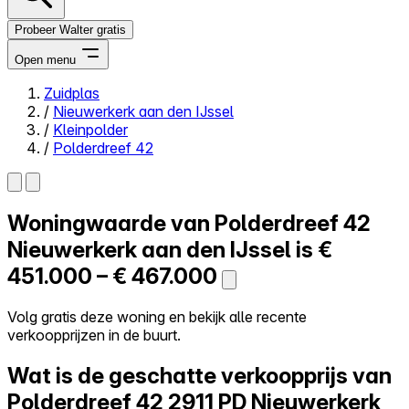
Probeer Walter gratis
Open menu
Zuidplas
/
Nieuwerkerk aan den IJssel
Close menu
/
Kleinpolder
/
Polderdreef 42
Woningwaarde van
Polderdreef 42
Zelf kopen
Alles-in-één
Nieuwerkerk aan den IJssel is
€
Reviews
451.000 – € 467.000
Prijzen
Log in
Volg gratis deze woning en bekijk alle recente
Probeer Walter gratis
verkoopprijzen in de buurt.
Wat is de geschatte verkoopprijs van
Polderdreef 42
2911 PD Nieuwerkerk