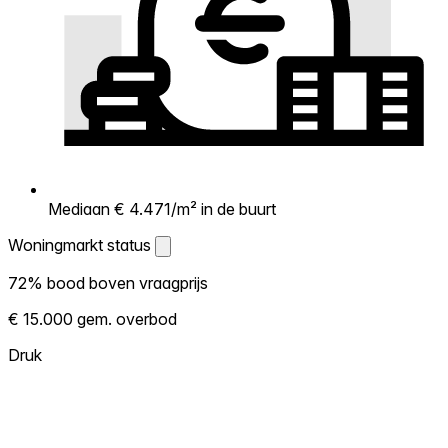
Mediaan € 4.471/m² in de buurt
Woningmarkt status
Woningmarkt status
72% bood boven vraagprijs
Laat zien hoe competitief de markt hier is.
€ 15.000 gem. overbod
Hoe meer woningen boven vraagprijs
verkopen, hoe heter. Heet? Verwacht
Druk
concurrentie en overweeg boven vraagprijs
te bieden. Koud? Meer ruimte om te
onderhandelen. Gebaseerd op 113
transacties in de afgelopen 12 maanden in
deze buurt.