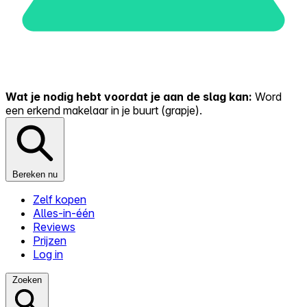
Wat je nodig hebt voordat je aan de slag kan:
Word
een erkend makelaar in je buurt (grapje).
Bereken nu
Zelf kopen
Alles-in-één
Reviews
Prijzen
Log in
Zoeken