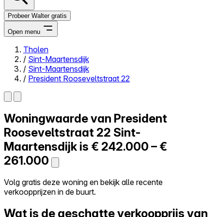
Probeer Walter gratis
Open menu
Tholen
/
Sint-Maartensdijk
Close menu
/
Sint-Maartensdijk
/
President Rooseveltstraat 22
Woningwaarde van
President
Zelf kopen
Alles-in-één
Rooseveltstraat 22
Sint-
Reviews
Maartensdijk is
€ 242.000 – €
Prijzen
261.000
Log in
Probeer Walter gratis
Volg gratis deze woning en bekijk alle recente
verkoopprijzen in de buurt.
Wat is de geschatte verkoopprijs van