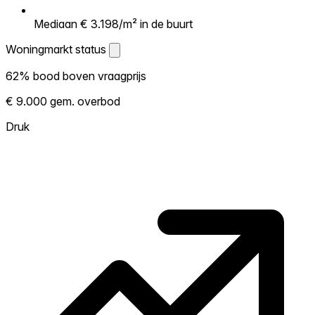
Mediaan € 3.198/m² in de buurt
Woningmarkt status
Woningmarkt status
62% bood boven vraagprijs
Laat zien hoe competitief de markt hier is.
€ 9.000 gem. overbod
Hoe meer woningen boven vraagprijs
verkopen, hoe heter. Heet? Verwacht
Druk
concurrentie en overweeg boven vraagprijs
te bieden. Koud? Meer ruimte om te
onderhandelen. Gebaseerd op 37
transacties in de afgelopen 12 maanden in
deze buurt.