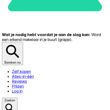
Wat je nodig hebt voordat je aan de slag kan:
Word
een erkend makelaar in je buurt (grapje).
Bereken nu
Zelf kopen
Alles-in-één
Reviews
Prijzen
Log in
Zoeken