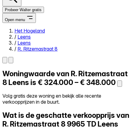
Probeer Walter gratis
Open menu
Het Hogeland
/
Leens
Close menu
/
Leens
/
R. Ritzemastraat 8
Woningwaarde van
R. Ritzemastraat
Zelf kopen
Alles-in-één
8
Leens is
€ 324.000 – € 348.000
Reviews
Prijzen
Volg gratis deze woning en bekijk alle recente
verkoopprijzen in de buurt.
Log in
Probeer Walter gratis
Wat is de geschatte verkoopprijs van
R. Ritzemastraat 8
9965 TD Leens