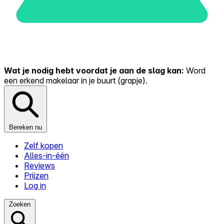
Wat je nodig hebt voordat je aan de slag kan:
Word
een erkend makelaar in je buurt (grapje).
Bereken nu
Zelf kopen
Alles-in-één
Reviews
Prijzen
Log in
Zoeken