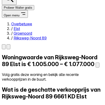
Probeer Walter gratis
Open menu
Overbetuwe
/
Elst
Close menu
/
Groenoord
/
Rijksweg-Noord 89
Woningwaarde van
Rijksweg-Noord
Zelf kopen
Alles-in-één
89
Elst is
€ 1.005.000 – € 1.077.000
Reviews
Prijzen
Volg gratis deze woning en bekijk alle recente
verkoopprijzen in de buurt.
Log in
Probeer Walter gratis
Wat is de geschatte verkoopprijs van
Rijksweg-Noord 89
6661 KD Elst