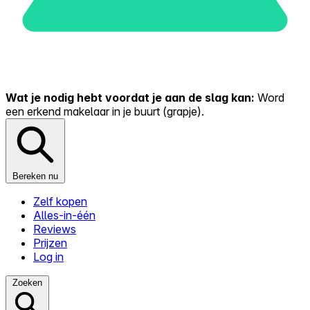
Wat je nodig hebt voordat je aan de slag kan:
Word
een erkend makelaar in je buurt (grapje).
Bereken nu
Zelf kopen
Alles-in-één
Reviews
Prijzen
Log in
Zoeken