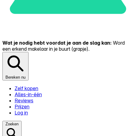
Wat je nodig hebt voordat je aan de slag kan:
Word
een erkend makelaar in je buurt (grapje).
Bereken nu
Zelf kopen
Alles-in-één
Reviews
Prijzen
Log in
Zoeken