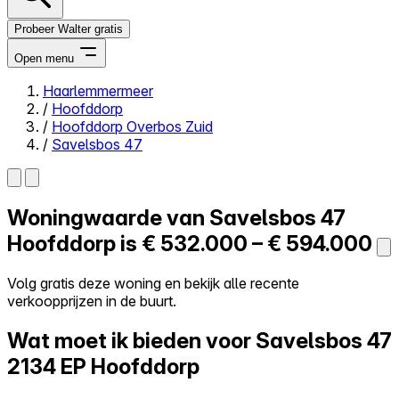
Probeer Walter gratis
Open menu
Haarlemmermeer
/
Hoofddorp
Close menu
/
Hoofddorp Overbos Zuid
/
Savelsbos 47
Woningwaarde van
Savelsbos 47
Zelf kopen
Alles-in-één
Hoofddorp is
€ 532.000 – € 594.000
Reviews
Prijzen
Volg gratis deze woning en bekijk alle recente
verkoopprijzen in de buurt.
Log in
Probeer Walter gratis
Wat moet ik bieden voor Savelsbos 47
2134 EP Hoofddorp