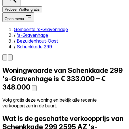
Probeer Walter gratis
Open menu
Gemeente 's-Gravenhage
/
's-Gravenhage
Close menu
/
Bezuidenhout-Oost
/
Schenkkade 299
Woningwaarde van
Schenkkade 299
Zelf kopen
Alles-in-één
's-Gravenhage is
€ 333.000 – €
Reviews
348.000
Prijzen
Log in
Volg gratis deze woning en bekijk alle recente
Probeer Walter gratis
verkoopprijzen in de buurt.
Wat is de geschatte verkoopprijs van
Schenkkade 299
2595 AZ 's-