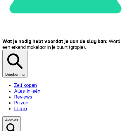
Wat je nodig hebt voordat je aan de slag kan:
Word
een erkend makelaar in je buurt (grapje).
Bereken nu
Zelf kopen
Alles-in-één
Reviews
Prijzen
Log in
Zoeken