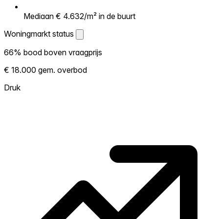
Mediaan € 4.632/m² in de buurt
Woningmarkt status
Woningmarkt status
66% bood boven vraagprijs
Laat zien hoe competitief de markt hier is.
€ 18.000 gem. overbod
Hoe meer woningen boven vraagprijs
verkopen, hoe heter. Heet? Verwacht
Druk
concurrentie en overweeg boven vraagprijs
te bieden. Koud? Meer ruimte om te
onderhandelen. Gebaseerd op 98
transacties in de afgelopen 12 maanden in
deze buurt.