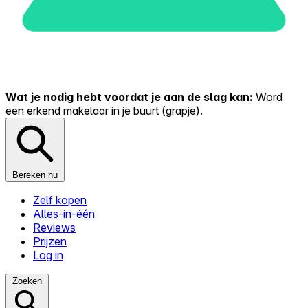
Wat je nodig hebt voordat je aan de slag kan:
Word
een erkend makelaar in je buurt (grapje).
Bereken nu
Zelf kopen
Alles-in-één
Reviews
Prijzen
Log in
Zoeken