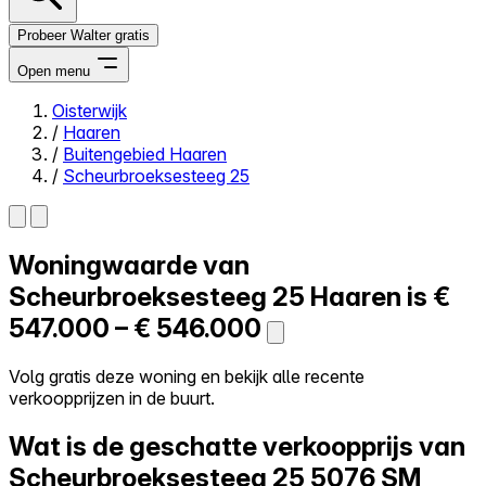
Probeer Walter gratis
Open menu
Oisterwijk
/
Haaren
Close menu
/
Buitengebied Haaren
/
Scheurbroeksesteeg 25
Woningwaarde van
Zelf kopen
Alles-in-één
Scheurbroeksesteeg 25
Haaren is
€
Reviews
547.000 – € 546.000
Prijzen
Log in
Volg gratis deze woning en bekijk alle recente
Probeer Walter gratis
verkoopprijzen in de buurt.
Wat is de geschatte verkoopprijs van
Scheurbroeksesteeg 25
5076 SM