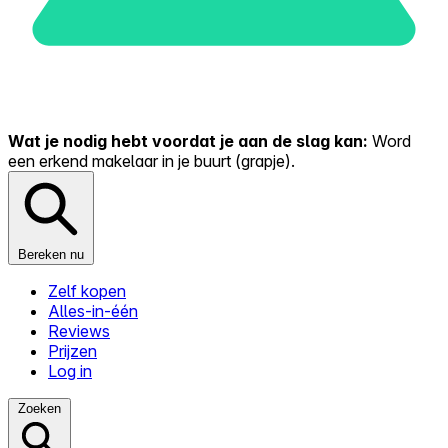
Wat je nodig hebt voordat je aan de slag kan:
Word
een erkend makelaar in je buurt (grapje).
Bereken nu
Zelf kopen
Alles-in-één
Reviews
Prijzen
Log in
Zoeken