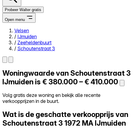
Probeer Walter gratis
Open menu
Velsen
/
IJmuiden
Close menu
/
Zeeheldenbuurt
/
Schoutenstraat 3
Woningwaarde van
Schoutenstraat 3
Zelf kopen
Alles-in-één
IJmuiden is
€ 380.000 – € 410.000
Reviews
Prijzen
Volg gratis deze woning en bekijk alle recente
verkoopprijzen in de buurt.
Log in
Probeer Walter gratis
Wat is de geschatte verkoopprijs van
Schoutenstraat 3
1972 MA IJmuiden