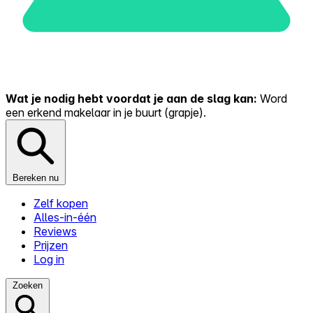
Wat je nodig hebt voordat je aan de slag kan:
Word
een erkend makelaar in je buurt (grapje).
Bereken nu
Zelf kopen
Alles-in-één
Reviews
Prijzen
Log in
Zoeken