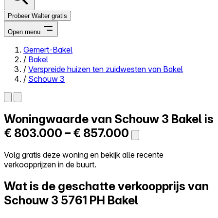
Probeer Walter gratis
Open menu
Gemert-Bakel
/
Bakel
Close menu
/
Verspreide huizen ten zuidwesten van Bakel
/
Schouw 3
Woningwaarde van
Schouw 3
Bakel is
Zelf kopen
Alles-in-één
€ 803.000 – € 857.000
Reviews
Prijzen
Volg gratis deze woning en bekijk alle recente
verkoopprijzen in de buurt.
Log in
Probeer Walter gratis
Wat is de geschatte verkoopprijs van
Schouw 3
5761 PH Bakel