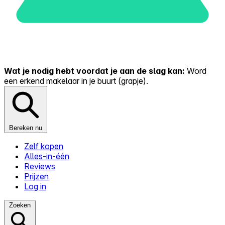
Wat je nodig hebt voordat je aan de slag kan:
Word
een erkend makelaar in je buurt (grapje).
Bereken nu
Zelf kopen
Alles-in-één
Reviews
Prijzen
Log in
Zoeken