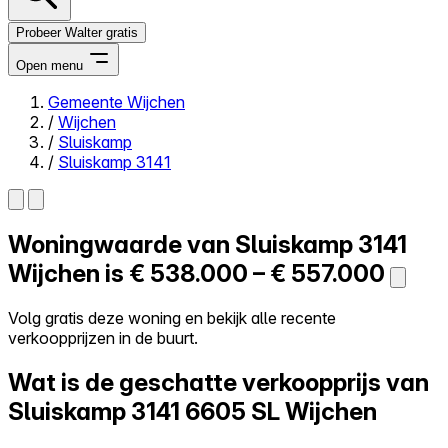
Probeer Walter gratis
Open menu
Gemeente Wijchen
/
Wijchen
Close menu
/
Sluiskamp
/
Sluiskamp 3141
Woningwaarde van
Sluiskamp 3141
Zelf kopen
Alles-in-één
Wijchen is
€ 538.000 – € 557.000
Reviews
Prijzen
Volg gratis deze woning en bekijk alle recente
verkoopprijzen in de buurt.
Log in
Probeer Walter gratis
Wat is de geschatte verkoopprijs van
Sluiskamp 3141
6605 SL Wijchen