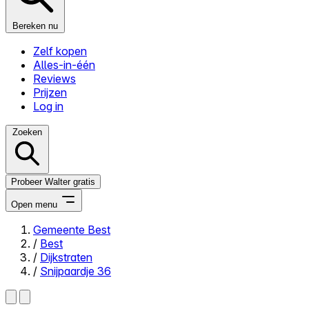
Bereken nu
Zelf kopen
Alles-in-één
Reviews
Prijzen
Log in
Zoeken
Probeer Walter gratis
Open menu
Gemeente Best
/
Best
Close menu
/
Dijkstraten
/
Snijpaardje 36