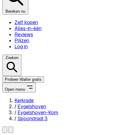
Bereken nu
Zelf kopen
Alles-in-één
Reviews
Prijzen
Log in
Zoeken
Probeer Walter gratis
Open menu
Kerkrade
/
Eygelshoven
Close menu
/
Eygelshoven-Kom
/
Spoorstraat 3