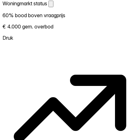
Woningmarkt status
Woningmarkt status
60% bood boven vraagprijs
Laat zien hoe competitief de markt hier is.
€ 4.000 gem. overbod
Hoe meer woningen boven vraagprijs
verkopen, hoe heter. Heet? Verwacht
Druk
concurrentie en overweeg boven vraagprijs
te bieden. Koud? Meer ruimte om te
onderhandelen. Gebaseerd op 15
transacties in de afgelopen 12 maanden in
deze buurt.