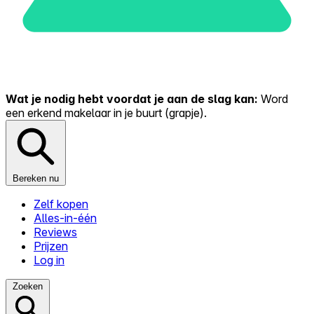
Wat je nodig hebt voordat je aan de slag kan:
Word
een erkend makelaar in je buurt (grapje).
Bereken nu
Zelf kopen
Alles-in-één
Reviews
Prijzen
Log in
Zoeken