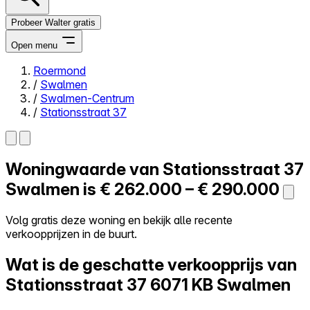
Probeer Walter gratis
Open menu
Roermond
/
Swalmen
Close menu
/
Swalmen-Centrum
/
Stationsstraat 37
Woningwaarde van
Stationsstraat 37
Zelf kopen
Alles-in-één
Swalmen is
€ 262.000 – € 290.000
Reviews
Prijzen
Volg gratis deze woning en bekijk alle recente
verkoopprijzen in de buurt.
Log in
Probeer Walter gratis
Wat is de geschatte verkoopprijs van
Stationsstraat 37
6071 KB Swalmen