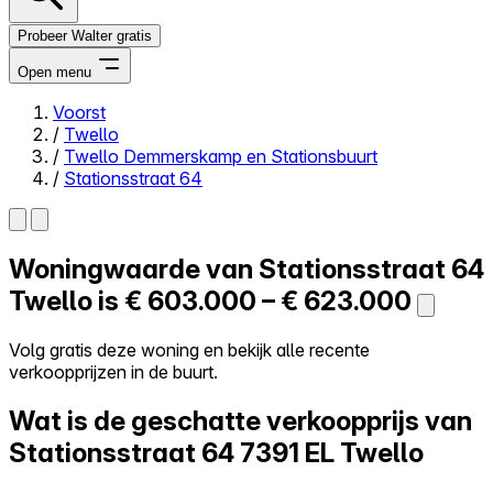
Probeer Walter gratis
Open menu
Voorst
/
Twello
Close menu
/
Twello Demmerskamp en Stationsbuurt
/
Stationsstraat 64
Woningwaarde van
Stationsstraat 64
Zelf kopen
Alles-in-één
Twello is
€ 603.000 – € 623.000
Reviews
Prijzen
Volg gratis deze woning en bekijk alle recente
verkoopprijzen in de buurt.
Log in
Probeer Walter gratis
Wat is de geschatte verkoopprijs van
Stationsstraat 64
7391 EL Twello