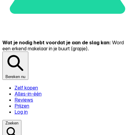
Wat je nodig hebt voordat je aan de slag kan:
Word
een erkend makelaar in je buurt (grapje).
Bereken nu
Zelf kopen
Alles-in-één
Reviews
Prijzen
Log in
Zoeken