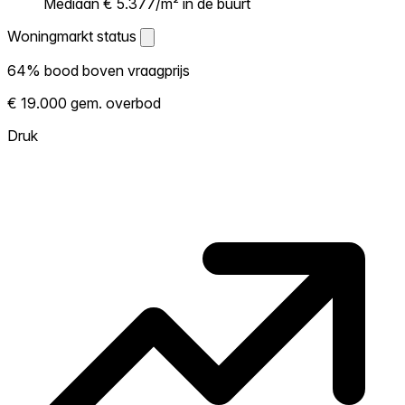
Mediaan € 5.377/m² in de buurt
Woningmarkt status
Woningmarkt status
64% bood boven vraagprijs
Laat zien hoe competitief de markt hier is.
€ 19.000 gem. overbod
Hoe meer woningen boven vraagprijs
verkopen, hoe heter. Heet? Verwacht
Druk
concurrentie en overweeg boven vraagprijs
te bieden. Koud? Meer ruimte om te
onderhandelen. Gebaseerd op 75
transacties in de afgelopen 12 maanden in
deze buurt.