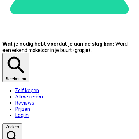
Wat je nodig hebt voordat je aan de slag kan:
Word
een erkend makelaar in je buurt (grapje).
Bereken nu
Zelf kopen
Alles-in-één
Reviews
Prijzen
Log in
Zoeken