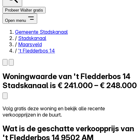
Probeer Walter gratis
Open menu
Gemeente Stadskanaal
/
Stadskanaal
Close menu
/
Maarsveld
/
't Fledderbos 14
Woningwaarde van
't Fledderbos 14
Zelf kopen
Alles-in-één
Stadskanaal is
€ 241.000 – € 248.000
Reviews
Prijzen
Log in
Volg gratis deze woning en bekijk alle recente
Probeer Walter gratis
verkoopprijzen in de buurt.
Wat is de geschatte verkoopprijs van
't Fledderbos 14
9502 AM