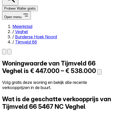
Probeer Walter gratis
Open menu
Meierijstad
/
Veghel
Close menu
/
Bunderse Hoek Noord
/
Tijmveld 66
Woningwaarde van
Tijmveld 66
Zelf kopen
Alles-in-één
Veghel is
€ 447.000 – € 538.000
Reviews
Prijzen
Volg gratis deze woning en bekijk alle recente
verkoopprijzen in de buurt.
Log in
Probeer Walter gratis
Wat is de geschatte verkoopprijs van
Tijmveld 66
5467 NC Veghel