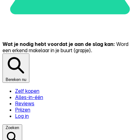
Wat je nodig hebt voordat je aan de slag kan:
Word
een erkend makelaar in je buurt (grapje).
Bereken nu
Zelf kopen
Alles-in-één
Reviews
Prijzen
Log in
Zoeken