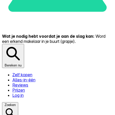
Wat je nodig hebt voordat je aan de slag kan:
Word
een erkend makelaar in je buurt (grapje).
Bereken nu
Zelf kopen
Alles-in-één
Reviews
Prijzen
Log in
Zoeken