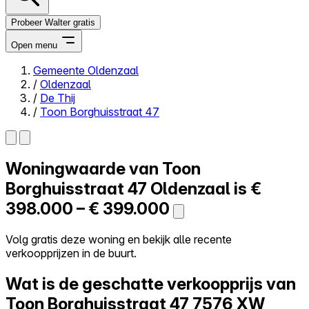
Probeer Walter gratis
Open menu
Gemeente Oldenzaal
/
Oldenzaal
Close menu
/
De Thij
/
Toon Borghuisstraat 47
Woningwaarde van
Toon
Zelf kopen
Alles-in-één
Borghuisstraat 47
Oldenzaal is
€
Reviews
398.000 – € 399.000
Prijzen
Log in
Volg gratis deze woning en bekijk alle recente
Probeer Walter gratis
verkoopprijzen in de buurt.
Wat is de geschatte verkoopprijs van
Toon Borghuisstraat 47
7576 XW