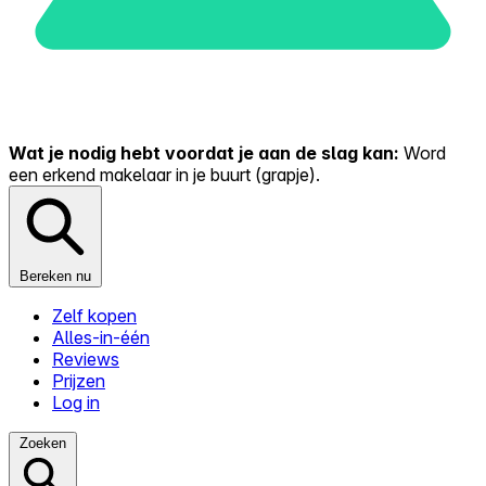
Wat je nodig hebt voordat je aan de slag kan:
Word
een erkend makelaar in je buurt (grapje).
Bereken nu
Zelf kopen
Alles-in-één
Reviews
Prijzen
Log in
Zoeken