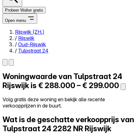
Probeer Walter gratis
Open menu
Rijswijk (ZH.)
/
Rijswijk
Close menu
/
Oud-Rijswijk
/
Tulpstraat 24
Woningwaarde van
Tulpstraat 24
Zelf kopen
Alles-in-één
Rijswijk is
€ 288.000 – € 299.000
Reviews
Prijzen
Volg gratis deze woning en bekijk alle recente
verkoopprijzen in de buurt.
Log in
Probeer Walter gratis
Wat is de geschatte verkoopprijs van
Tulpstraat 24
2282 NR Rijswijk