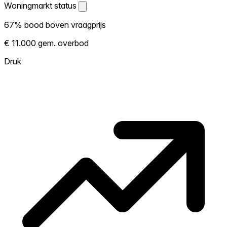
Woningmarkt status
Woningmarkt status
67% bood boven vraagprijs
Laat zien hoe competitief de markt hier is.
€ 11.000 gem. overbod
Hoe meer woningen boven vraagprijs
verkopen, hoe heter. Heet? Verwacht
Druk
concurrentie en overweeg boven vraagprijs
te bieden. Koud? Meer ruimte om te
onderhandelen. Gebaseerd op 42
transacties in de afgelopen 12 maanden in
deze buurt.