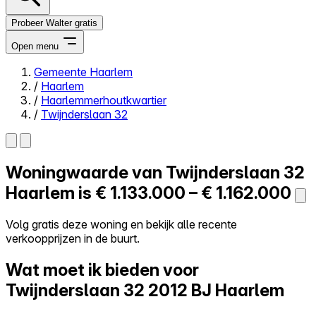
Probeer Walter gratis
Open menu
Gemeente Haarlem
/
Haarlem
Close menu
/
Haarlemmerhoutkwartier
/
Twijnderslaan 32
Woningwaarde van
Twijnderslaan 32
Zelf kopen
Alles-in-één
Haarlem is
€ 1.133.000 – € 1.162.000
Reviews
Prijzen
Volg gratis deze woning en bekijk alle recente
verkoopprijzen in de buurt.
Log in
Probeer Walter gratis
Wat moet ik bieden voor
Twijnderslaan 32
2012 BJ Haarlem