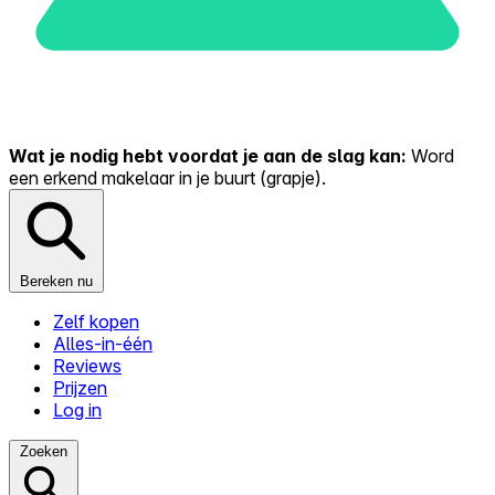
Wat je nodig hebt voordat je aan de slag kan:
Word
een erkend makelaar in je buurt (grapje).
Bereken nu
Zelf kopen
Alles-in-één
Reviews
Prijzen
Log in
Zoeken