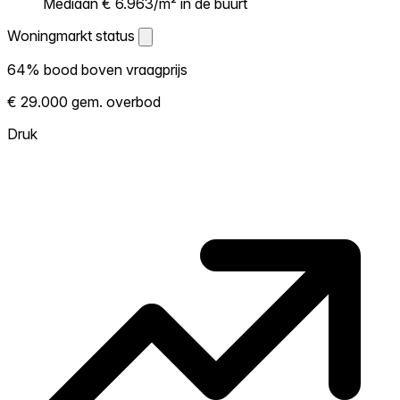
Mediaan € 6.963/m² in de buurt
Woningmarkt status
Woningmarkt status
64% bood boven vraagprijs
Laat zien hoe competitief de markt hier is.
€ 29.000 gem. overbod
Hoe meer woningen boven vraagprijs
verkopen, hoe heter. Heet? Verwacht
Druk
concurrentie en overweeg boven vraagprijs
te bieden. Koud? Meer ruimte om te
onderhandelen. Gebaseerd op 245
transacties in de afgelopen 12 maanden in
deze buurt.