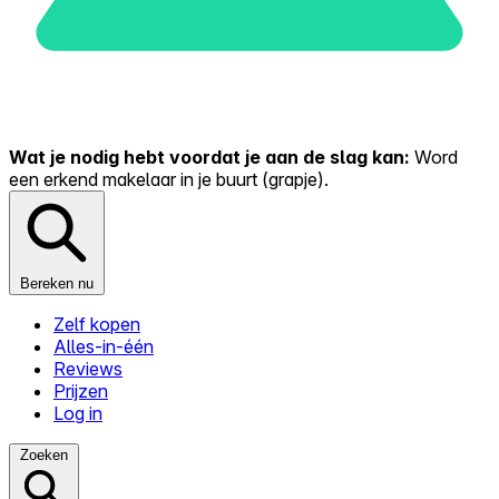
Wat je nodig hebt voordat je aan de slag kan:
Word
een erkend makelaar in je buurt (grapje).
Bereken nu
Zelf kopen
Alles-in-één
Reviews
Prijzen
Log in
Zoeken