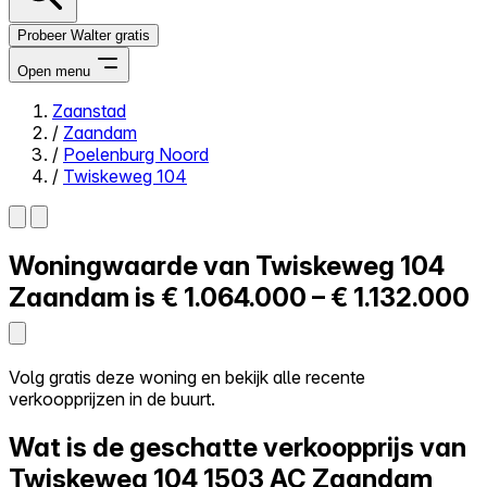
Probeer Walter gratis
Open menu
Zaanstad
/
Zaandam
Close menu
/
Poelenburg Noord
/
Twiskeweg 104
Woningwaarde van
Twiskeweg 104
Zelf kopen
Alles-in-één
Zaandam is
€ 1.064.000 – € 1.132.000
Reviews
Prijzen
Log in
Volg gratis deze woning en bekijk alle recente
Probeer Walter gratis
verkoopprijzen in de buurt.
Wat is de geschatte verkoopprijs van
Twiskeweg 104
1503 AC Zaandam