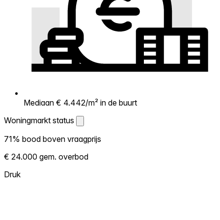
Mediaan € 4.442/m² in de buurt
Woningmarkt status
Woningmarkt status
71% bood boven vraagprijs
Laat zien hoe competitief de markt hier is.
€ 24.000 gem. overbod
Hoe meer woningen boven vraagprijs
verkopen, hoe heter. Heet? Verwacht
Druk
concurrentie en overweeg boven vraagprijs
te bieden. Koud? Meer ruimte om te
onderhandelen. Gebaseerd op 21
transacties in de afgelopen 12 maanden in
deze buurt.