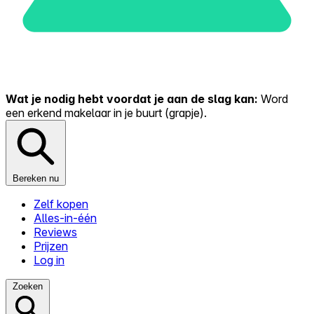
Wat je nodig hebt voordat je aan de slag kan:
Word
een erkend makelaar in je buurt (grapje).
Bereken nu
Zelf kopen
Alles-in-één
Reviews
Prijzen
Log in
Zoeken