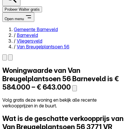
Probeer Walter gratis
Open menu
Gemeente Barneveld
/
Barneveld
Close menu
/
Vliegersveld
/
Van Breugelplantsoen 56
Woningwaarde van
Van
Zelf kopen
Alles-in-één
Breugelplantsoen 56
Barneveld is
€
Reviews
584.000 – € 643.000
Prijzen
Log in
Volg gratis deze woning en bekijk alle recente
Probeer Walter gratis
verkoopprijzen in de buurt.
Wat is de geschatte verkoopprijs van
Van Breugelplantsoen 56
3771 VR