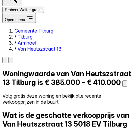
Probeer Walter gratis
Open menu
Gemeente Tilburg
/
Tilburg
Close menu
/
Armhoef
/
Van Heutszstraat 13
Woningwaarde van
Van Heutszstraat
Zelf kopen
Alles-in-één
13
Tilburg is
€ 385.000 – € 410.000
Reviews
Prijzen
Volg gratis deze woning en bekijk alle recente
verkoopprijzen in de buurt.
Log in
Probeer Walter gratis
Wat is de geschatte verkoopprijs van
Van Heutszstraat 13
5018 EV Tilburg