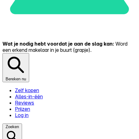
Wat je nodig hebt voordat je aan de slag kan:
Word
een erkend makelaar in je buurt (grapje).
Bereken nu
Zelf kopen
Alles-in-één
Reviews
Prijzen
Log in
Zoeken