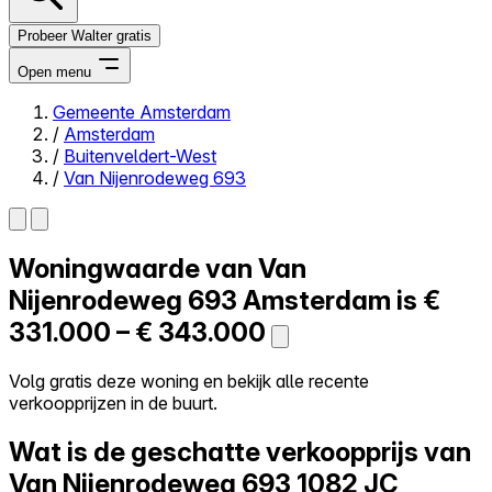
Probeer Walter gratis
Open menu
Gemeente Amsterdam
/
Amsterdam
Close menu
/
Buitenveldert-West
/
Van Nijenrodeweg 693
Woningwaarde van
Van
Zelf kopen
Alles-in-één
Nijenrodeweg 693
Amsterdam is
€
Reviews
331.000 – € 343.000
Prijzen
Log in
Volg gratis deze woning en bekijk alle recente
Probeer Walter gratis
verkoopprijzen in de buurt.
Wat is de geschatte verkoopprijs van
Van Nijenrodeweg 693
1082 JC