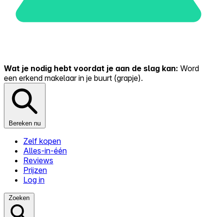
Wat je nodig hebt voordat je aan de slag kan:
Word
een erkend makelaar in je buurt (grapje).
Bereken nu
Zelf kopen
Alles-in-één
Reviews
Prijzen
Log in
Zoeken