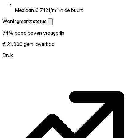
Mediaan € 7.121/m² in de buurt
Woningmarkt status
Woningmarkt status
74% bood boven vraagprijs
Laat zien hoe competitief de markt hier is.
€ 21.000 gem. overbod
Hoe meer woningen boven vraagprijs
verkopen, hoe heter. Heet? Verwacht
Druk
concurrentie en overweeg boven vraagprijs
te bieden. Koud? Meer ruimte om te
onderhandelen. Gebaseerd op 239
transacties in de afgelopen 12 maanden in
deze buurt.