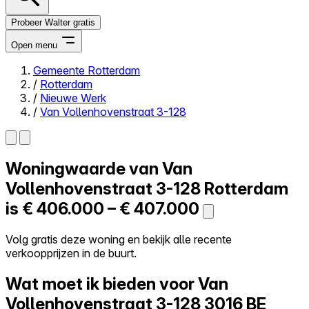
Probeer Walter gratis
Open menu
Gemeente Rotterdam
/
Rotterdam
Close menu
/
Nieuwe Werk
/
Van Vollenhovenstraat 3-128
Woningwaarde van
Van
Zelf kopen
Alles-in-één
Vollenhovenstraat 3-128
Rotterdam
Reviews
is
€ 406.000 – € 407.000
Prijzen
Log in
Volg gratis deze woning en bekijk alle recente
Probeer Walter gratis
verkoopprijzen in de buurt.
Wat moet ik bieden voor Van
Vollenhovenstraat 3-128
3016 BE