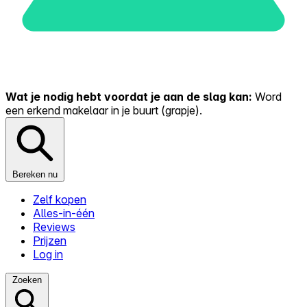
Wat je nodig hebt voordat je aan de slag kan:
Word
een erkend makelaar in je buurt (grapje).
Bereken nu
Zelf kopen
Alles-in-één
Reviews
Prijzen
Log in
Zoeken