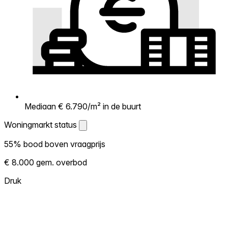
Mediaan € 6.790/m² in de buurt
Woningmarkt status
Woningmarkt status
55% bood boven vraagprijs
Laat zien hoe competitief de markt hier is.
€ 8.000 gem. overbod
Hoe meer woningen boven vraagprijs
verkopen, hoe heter. Heet? Verwacht
Druk
concurrentie en overweeg boven vraagprijs
te bieden. Koud? Meer ruimte om te
onderhandelen. Gebaseerd op 49
transacties in de afgelopen 12 maanden in
deze buurt.