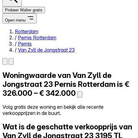
Probeer Walter gratis
Open menu
Rotterdam
/
Pernis Rotterdam
Close menu
/
Pernis
/
Van Zyll de Jongstraat 23
Woningwaarde van
Van Zyll de
Zelf kopen
Alles-in-één
Jongstraat 23
Pernis Rotterdam is
€
Reviews
326.000 – € 342.000
Prijzen
Log in
Volg gratis deze woning en bekijk alle recente
Probeer Walter gratis
verkoopprijzen in de buurt.
Wat is de geschatte verkoopprijs van
Van Zyll de Jongstraat 23
3195 TL