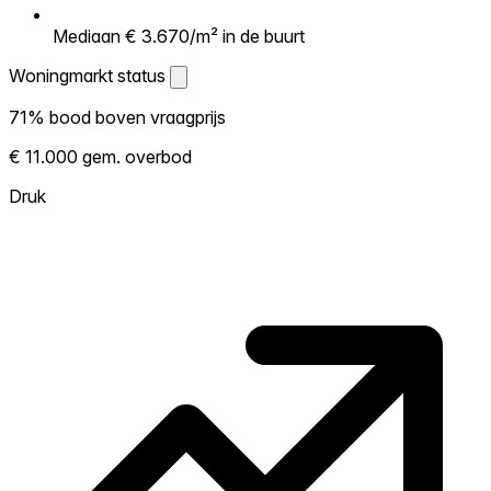
Mediaan € 3.670/m² in de buurt
Woningmarkt status
Woningmarkt status
71% bood boven vraagprijs
Laat zien hoe competitief de markt hier is.
€ 11.000 gem. overbod
Hoe meer woningen boven vraagprijs
verkopen, hoe heter. Heet? Verwacht
Druk
concurrentie en overweeg boven vraagprijs
te bieden. Koud? Meer ruimte om te
onderhandelen. Gebaseerd op 69
transacties in de afgelopen 12 maanden in
deze buurt.