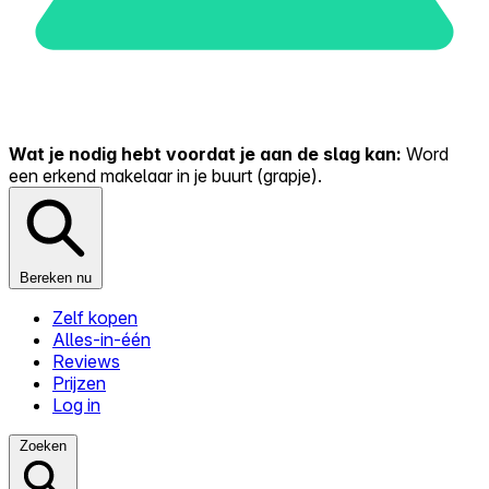
Wat je nodig hebt voordat je aan de slag kan:
Word
een erkend makelaar in je buurt (grapje).
Bereken nu
Zelf kopen
Alles-in-één
Reviews
Prijzen
Log in
Zoeken