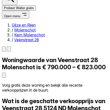
Probeer Walter gratis
Open menu
Gilze en Rijen
/
Molenschot
Close menu
/
Kern Molenschot
/
Veenstraat 28
Woningwaarde van
Veenstraat 28
Zelf kopen
Alles-in-één
Molenschot is
€ 790.000 – € 823.000
Reviews
Prijzen
Log in
Volg gratis deze woning en bekijk alle recente
Probeer Walter gratis
verkoopprijzen in de buurt.
Wat is de geschatte verkoopprijs van
Veenstraat 28
5124 ND Molenschot