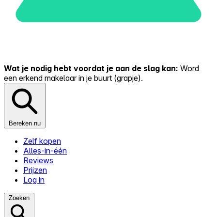
Wat je nodig hebt voordat je aan de slag kan:
Word
een erkend makelaar in je buurt (grapje).
Bereken nu
Zelf kopen
Alles-in-één
Reviews
Prijzen
Log in
Zoeken